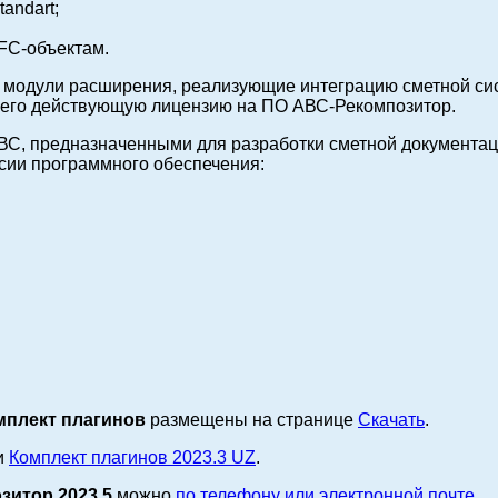
andart;
IFC-объектам.
 модули расширения, реализующие интеграцию сметной си
щего действующую лицензию на ПО АВС-Рекомпозитор.
ВС, предназначенными для разработки сметной документа
сии программного обеспечения:
плект плагинов
размещены на странице
Скачать
.
и
Комплект плагинов 2023.3 UZ
.
зитор 2023.5
можно
по телефону или электронной почте
.