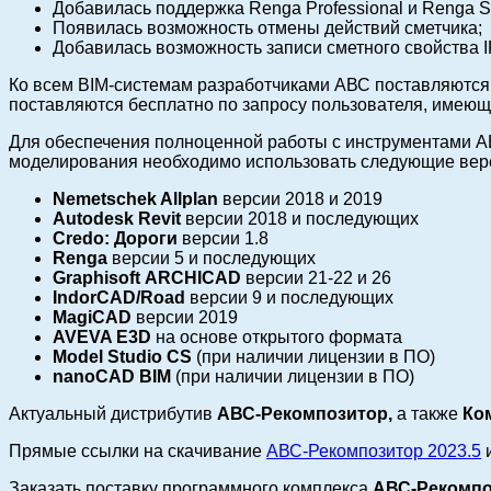
Добавилась поддержка Renga Professional и Renga St
Появилась возможность отмены действий сметчика;
Добавилась возможность записи сметного свойства 
Ко всем BIM-системам разработчиками АВС поставляются
поставляются бесплатно по запросу пользователя, имею
Для обеспечения полноценной работы с инструментами А
моделирования необходимо использовать следующие вер
Nemetschek Allplan
версии 2018 и 2019
Autodesk Revit
версии 2018 и последующих
Credo: Дороги
версии 1.8
Renga
версии 5 и последующих
Graphisoft
ARCHICAD
версии 21-22 и 26
IndorCAD/Road
версии 9 и последующих
MagiCAD
версии 2019
AVEVA E3D
на основе открытого формата
Model Studio CS
(при наличии лицензии в ПО)
nanoCAD BIM
(при наличии лицензии в ПО)
Актуальный дистрибутив
АВС-Рекомпозитор,
а
также
Ком
Прямые ссылки на скачивание
АВС-Рекомпозитор 2023.5
Заказать поставку программного комплекса
АВС-Рекомпо