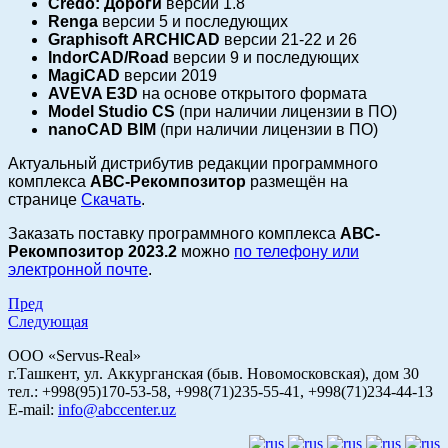
Credo: Дороги
версии 1.8
Renga
версии 5 и последующих
Graphisoft
ARCHICAD
версии 21-22 и 26
IndorCAD/Road
версии 9 и последующих
MagiCAD
версии 2019
AVEVA E3D
на основе открытого формата
Model Studio CS
(при наличии лицензии в ПО)
nanoCAD BIM
(при наличии лицензии в ПО)
Актуальный дистрибутив редакции программного
комплекса
АВС-Рекомпозитор
размещён на
странице
Скачать
.
Заказать поставку программного комплекса
АВС-
Рекомпозитор 2023.2
можно
по телефону или
электронной почте
.
Пред
Следующая
ООО «Servus-Real»
г.Ташкент, ул. Аккурганская (быв. Новомосковская), дом 30
тел.: +998(95)170-53-58, +998(71)235-55-41, +998(71)234-44-13
E-mail:
info@abccenter.uz