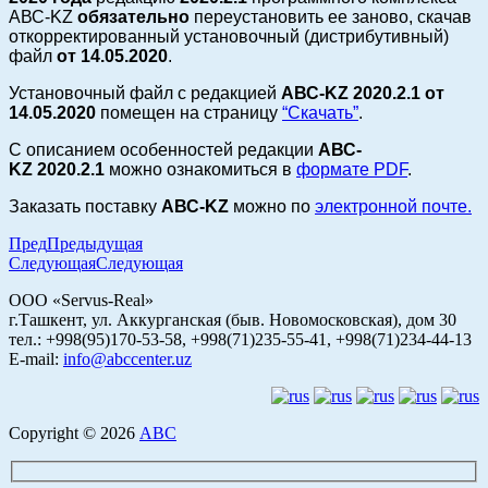
АВС-KZ
обязательно
переустановить ее заново, скачав
откорректированный установочный (дистрибутивный)
файл
от 14.05.2020
.
Установочный файл с редакцией
АВС-KZ
2020.2.1
от
14.05.2020
помещен на страницу
“Скачать”
.
С описанием особенностей редакции
АВС-
KZ
2020.2.1
можно ознакомиться
в
формате PDF
.
Заказать поставку
АВС-KZ
можно по
электронной почте.
Пред
Предыдущая
Следующая
Следующая
ООО «Servus-Real»
г.Ташкент, ул. Аккурганская (быв. Новомосковская), дом 30
тел.: +998(95)170-53-58, +998(71)235-55-41, +998(71)234-44-13
E-mail:
info@abccenter.uz
Copyright © 2026
АВС