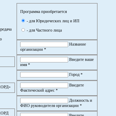
Программа приобретается
- для Юридических лиц и ИП
редача
- для Частного лица
о
Название
организации *
Введите ваше
имя *
Город *
Введите
КОРД»
Фактический адрес *
Должность и
ФИО руководителя организации *
КОРД
Введите