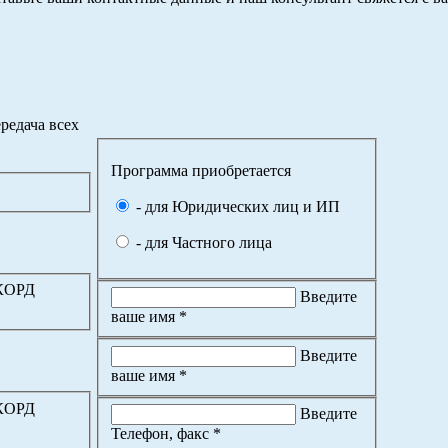
редача всех
Программа приобретается
- для Юридических лиц и ИП
- для Частного лица
ККОРД
Введите
ваше имя *
Введите
ваше имя *
ККОРД
Введите
Телефон, факс *