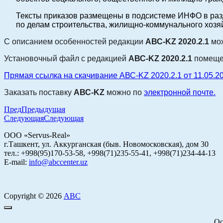
Тексты приказов размещены в подсистеме ИНФО в раз
по делам строительства, жилищно-коммунального хозя
С описанием особенностей редакции
АВС-KZ
2020.2.1
мож
Установочный файл с редакцией
АВС-KZ
2020.2.1
помеще
Прямая ссылка на скачивание АВС-KZ 2020.2.1 от 11.05.202
Заказать поставку
АВС-KZ
можно по
электронной почте.
Пред
Предыдущая
Следующая
Следующая
ООО «Servus-Real»
г.Ташкент, ул. Аккурганская (быв. Новомосковская), дом 30
тел.: +998(95)170-53-58, +998(71)235-55-41, +998(71)234-44-13
E-mail:
info@abccenter.uz
Copyright © 2026
АВС
Ос