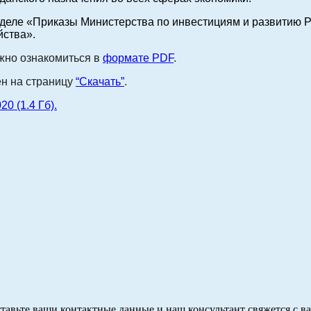
деле «Приказы Министерства по инвестициям и развитию Р
йства».
но ознакомиться
в
формате PDF
.
н на страницу
“Скачать”
.
0 (1.4 Гб).
тавьте ваши контактные данные и наш консультант свяжется с в