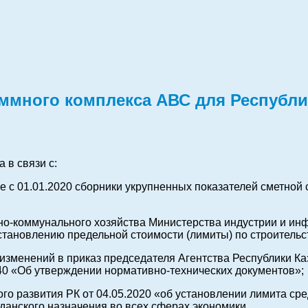
аммного комплекса АВС для Республ
 в связи с:
е с 01.01.2020 сборники укрупненных показателей сметной
но-коммунального хозяйства Министерства индустрии и инф
установлению предельной стоимости (лимиты) по строитель
и изменений в приказ председателя Агентства Республики К
540 «Об утверждении нормативно-технических документов»;
го развития РК от 04.05.2020 «об установлении лимита сре
данского назначения во всех сферах экономики.