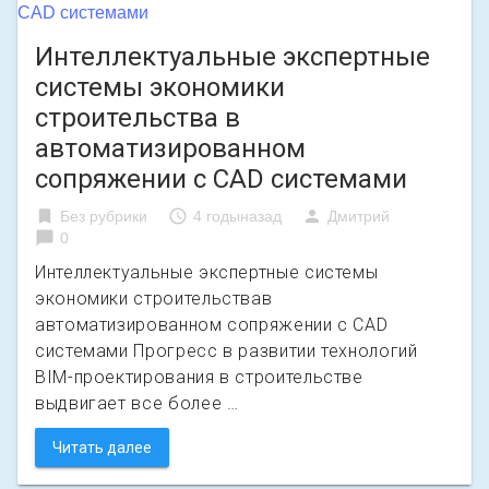
Интеллектуальные экспертные
системы экономики
строительства в
автоматизированном
сопряжении с CAD системами
bookmark
access_time
person
Без рубрики
4 годыназад
Дмитрий
chat_bubble
0
Интеллектуальные экспертные системы
экономики строительствав
автоматизированном сопряжении с CAD
системами Прогресс в развитии технологий
BIM-проектирования в строительстве
выдвигает все более …
Читать далее