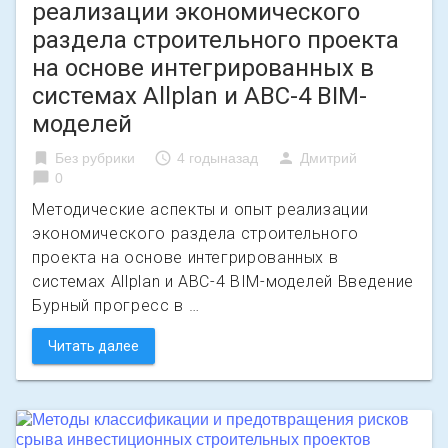
реализации экономического
раздела строительного проекта
на основе интегрированных в
системах Allplan и АВС-4 BIM-
моделей
bookmark
access_time
person
Без рубрики
4 годыназад
Дмитрий
chat_bubble
0
Методические аспекты и опыт реализации
экономического раздела строительного
проекта на основе интегрированных в
системах Allplan и АВС-4 BIM-моделей Введение
Бурный прогресс в …
Читать далее