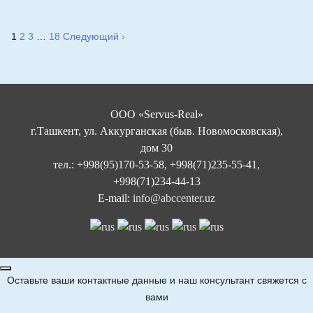
1
2
3
…
18
Следующий ›
Пагинация
записей
ООО «Servus-Real»
г.Ташкент, ул. Аккурганская (быв. Новомосковская),
дом 30
тел.: +998(95)170-53-58, +998(71)235-55-41,
+998(71)234-44-13
E-mail:
info@abccenter.uz
Оставьте ваши контактные данные и наш консультант свяжется с
вами