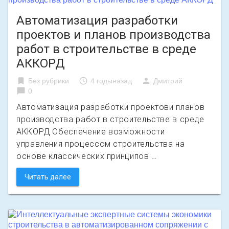
Автоматизация разработки
проектов и планов производства
работ в строительстве в среде
АККОРД
bookmark
access_time
person
Без рубрики
4 годыназад
Дмитрий
chat_bubble
0
Автоматизация разработки проектови планов
производства работ в строительстве в среде
АККОРД Обеспечение возможности
управления процессом строительства на
основе классических принципов …
Читать далее