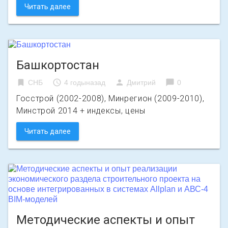
Читать далее
Башкортостан
bookmark
access_time
person
chat_bubble
СНБ
4 годыназад
Дмитрий
0
Госстрой (2002-2008), Минрегион (2009-2010),
Минстрой 2014 + индексы, цены
Читать далее
Методические аспекты и опыт