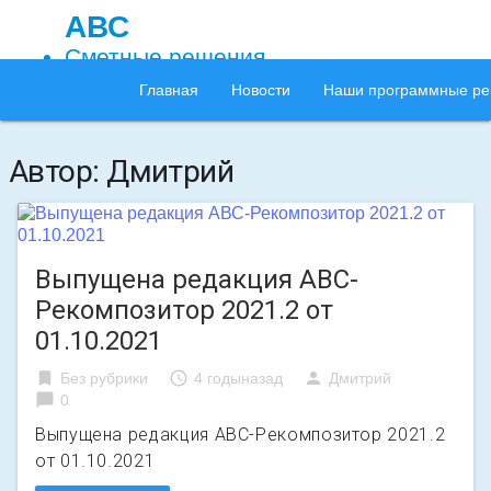
АВС
Сметные решения
Главная
Новости
Наши программные р
Автор:
Дмитрий
Выпущена редакция АВС-
Рекомпозитор 2021.2 от
01.10.2021
bookmark
access_time
person
Без рубрики
4 годыназад
Дмитрий
chat_bubble
0
Выпущена редакция АВС-Рекомпозитор 2021.2
от 01.10.2021