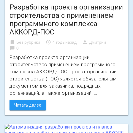
Разработка проекта организации
строительства с применением
программного комплекса
АККОРД-ПОС
bookmark
access_time
person
Без рубрики
4 годыназад
Дмитрий
chat_bubble
0
Разработка проекта организации
строительствас применением программного
комплекса АККОРД-ПОС Проект организации
строительства (ПОС) является обязательным
документом для заказчика, подрядных
организаций, а также организаций, …
Читать далее