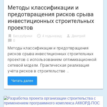
Методы классификации и
предотвращения рисков срыва
инвестиционных строительных
проектов
bookmark
access_time
person
Без рубрики
4 годыназад
Дмитрий
chat_bubble
0
Методы классификации и предотвращения
рисков срыва инвестиционных строительных
проектов с использованием оптимизационной
сетевой модели. Практическая реализация
учёта рисков в строительстве …
Читать далее