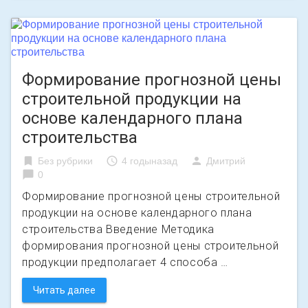
Формирование прогнозной цены
строительной продукции на
основе календарного плана
строительства
bookmark
access_time
person
Без рубрики
4 годыназад
Дмитрий
chat_bubble
0
Формирование прогнозной цены строительной
продукции на основе календарного плана
строительства Введение Методика
формирования прогнозной цены строительной
продукции предполагает 4 способа …
Читать далее