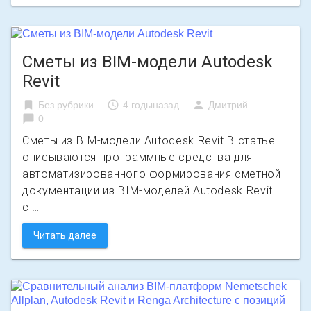
Сметы из BIM-модели Autodesk
Revit
bookmark
access_time
person
Без рубрики
4 годыназад
Дмитрий
chat_bubble
0
Сметы из BIM-модели Autodesk Revit В статье
описываются программные средства для
автоматизированного формирования сметной
документации из BIM-моделей Autodesk Revit
с …
Читать далее