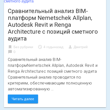
Сравнительный анализ BIM-
платформ Nemetschek Allplan,
Autodesk Revit и Renga
Architecture с позиций сметного
аудита
bookmark
access_time
person
Без рубрики
4 годыназад
Дмитрий
chat_bubble
0
Сравнительный анализ BIM-
платформNemetschek Allplan, Autodesk Revit и
Renga Architectureс позиций сметного аудита
Сравнительный анализ проводится по
критериям, обеспечивающим полноценную
автоматизированную …
Читать далее