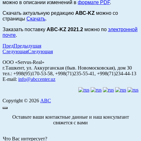
можно в описании изменений в
формате PDF
.
Скачать актуальную редакцию
АВС-KZ
можно со
страницы
Скачать
.
Заказать поставку
ABC-KZ 2021.2
можно по
электронной
почте
.
Пред
Предыдущая
Следующая
Следующая
ООО «Servus-Real»
г.Ташкент, ул. Аккурганская (быв. Новомосковская), дом 30
тел.: +998(95)170-53-58, +998(71)235-55-41, +998(71)234-44-13
E-mail:
info@abccenter.uz
Copyright © 2026
АВС
Оставьте ваши контактные данные и наш консультант
свяжется с вами
Что Вас интересует?