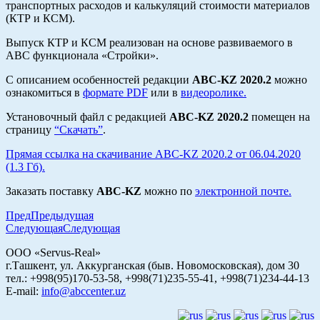
транспортных расходов и калькуляций стоимости материалов
(КТР и КСМ).
Выпуск КТР и КСМ реализован на основе развиваемого в
АВС функционала «Стройки».
С описанием особенностей редакции
АВС-KZ
2020.2
можно
ознакомиться
в
формате PDF
или в
видеоролике.
Установочный файл с редакцией
АВС-KZ
2020.2
помещен на
страницу
“Скачать”
.
Прямая ссылка на скачивание АВС-KZ 2020.2 от 06.04.2020
(1.3 Гб).
Заказать поставку
АВС-KZ
можно по
электронной почте.
Пред
Предыдущая
Следующая
Следующая
ООО «Servus-Real»
г.Ташкент, ул. Аккурганская (быв. Новомосковская), дом 30
тел.: +998(95)170-53-58, +998(71)235-55-41, +998(71)234-44-13
E-mail:
info@abccenter.uz