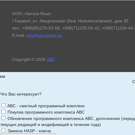
ООО «Servus-Real»
г.Ташкент, ул. Аккурганская (быв. Новомосковская), дом 30
тел.: +998(95)170-53-58, +998(71)235-55-41, +998(71)234-44
E-mail:
info@abccenter.uz
Copyright © 2026
АВС
О
Что Вас интересует?
ABC - сметный программный комплекс
Покупка программного комплекса АВС
Обновление программного комплекса АВС, дополнения (перед
текущих редакций и модификаций в течение года)
Замена HASP - ключа