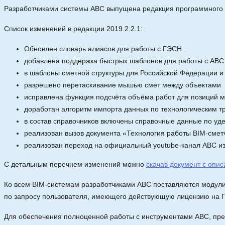
Разработчиками системы АВС выпущена редакция программного
Список изменений в редакции 2019.2.2.1:
Обновлен словарь алиасов для работы с ГЭСН
добавлена поддержка быстрых шаблонов для работы с АВС
в шаблоны сметной структуры для Российской Федерации и
разрешено перетаскивание мышью смет между объектами
исправлена функция подсчёта объёма работ для позиций 
доработан алгоритм импорта данных по технологическим 
в состав справочников включены справочные данные по уд
реализован вызов документа «Технология работы BIM-сме
реализован переход на официальный youtube-канал АВС и
С детальным перечнем изменений можно
скачав документ с опи
Ко всем BIM-системам разработчиками АВС поставляются модул
по запросу пользователя, имеющего действующую лицензию на 
Для обеспечения полноценной работы с инструментами АВС, пр