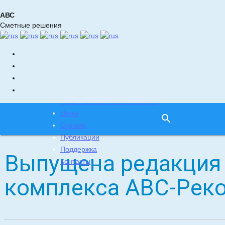
АВС
Сметные решения
Главная
Новости
Наши программные решения
Цены
search
Скачать
Публикации
Поддержка
Выпущена редакция 
Контакты
комплекса АВС-Рек