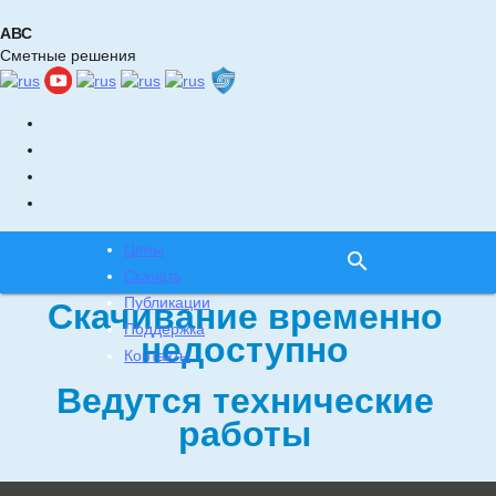
АВС
Сметные решения
Главная
Новости
Наши программные решения
Цены
search
Скачать
Публикации
Скачивание временно
Поддержка
недоступно
Контакты
Ведутся технические
работы