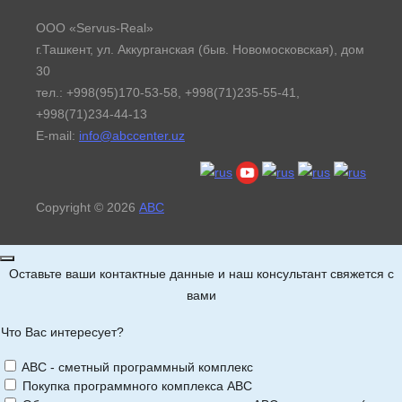
ООО «Servus-Real»
г.Ташкент, ул. Аккурганская (быв. Новомосковская), дом
30
тел.: +998(95)170-53-58, +998(71)235-55-41,
+998(71)234-44-13
E-mail:
info@abccenter.uz
Copyright © 2026
АВС
Оставьте ваши контактные данные и наш консультант свяжется с
вами
Что Вас интересует?
ABC - сметный программный комплекс
Покупка программного комплекса АВС