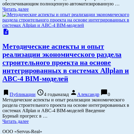
обеспечивающим полноценную автоматизированную …
Читать далее
description
Методические аспекты и опыт
реализации экономического раздела
строительного проекта на основе
интегрированных в системах Allplan и
АВС-4 BIM-моделей
bookmark
access_time
person
chat_bubble
Публикации
4 годыназад
Александр
0
Методические аспекты и опыт реализации экономического
раздела строительного проекта на основе интегрированных в
системах Allplan и АВС-4 BIM-моделей Введение
Бурный прогресс в …
Читать далее
ООО «Servus-Real»