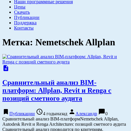
Наши программные решения
Цены
Скачать
Публикации
Поддержка
Контакты
Метка:
Nemetschek Allplan
description
Сравнительный анализ BIM-
платформ: Allplan, Revit и Renga с
позиций сметного аудита
bookmark
access_time
person
chat_bubble
Публикации
4 годыназад
Александр
0
Сравнительный анализ BIM-платформNemetschek Allplan,
Autodesk Revit и Renga Architectureс позиций сметного аудита
Сравнительный анализ проводится по критериям,