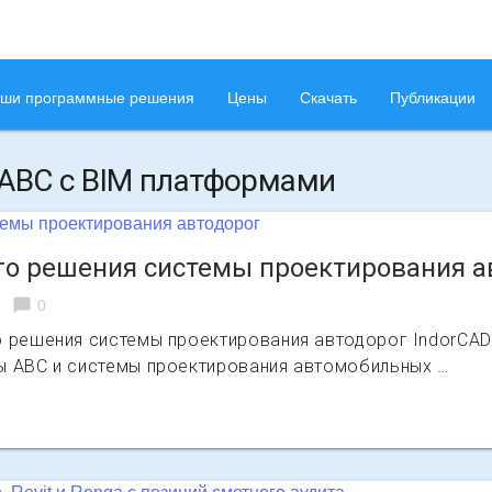
ши программные решения
Цены
Скачать
Публикации
 АВС с BIM платформами
го решения системы проектирования а
chat_bubble
0
о решения системы проектирования автодорог IndorCA
ы АВС и системы проектирования автомобильных …