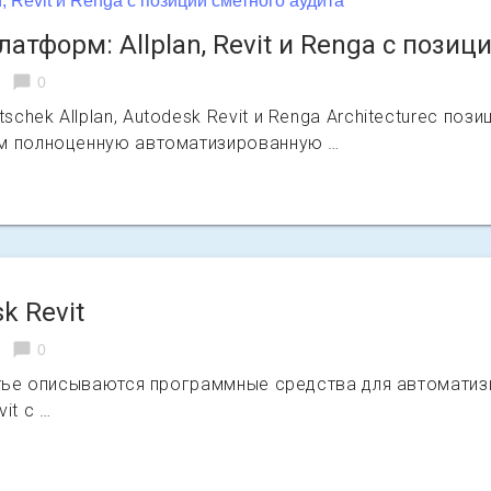
тформ: Allplan, Revit и Renga с позиц
chat_bubble
0
hek Allplan, Autodesk Revit и Renga Architectureс поз
им полноценную автоматизированную …
k Revit
chat_bubble
0
татье описываются программные средства для автомат
it с …