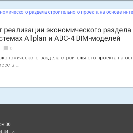
 реализации экономического раздела 
стемах Allplan и АВС-4 BIM-моделей
chat_bubble
0
экономического раздела строительного проекта на осно
ресс в …
ом 30
34-44-13