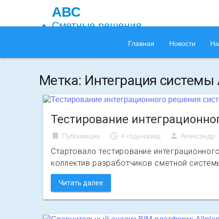
АВС
Сметные решения
Главная
Новости
На
Метка:
Интеграция системы
Тестирование интеграционно
bookmark
access_time
person
Публикации
4 годыназад
Александр
Стартовало тестирование интеграционног
коллектив разработчиков сметной систем
Читать далее