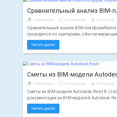
Сравнительный анализ BIM-пла
bookmark
access_time
person
Публикации
4 годыназад
Александр
Сравнительный анализ BIM-платформNemetsc
проводится по критериям, обеспечивающ
Читать далее
Сметы из BIM-модели Autodes
bookmark
access_time
person
Публикации
4 годыназад
Александр
Сметы из BIM-модели Autodesk Revit В с
документации из BIM-моделей Autodesk Rev
Читать далее