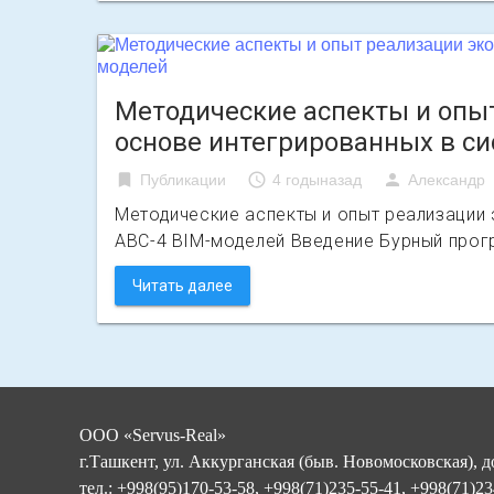
Методические аспекты и опыт
основе интегрированных в си
bookmark
access_time
person
Публикации
4 годыназад
Александр
Методические аспекты и опыт реализации 
АВС-4 BIM-моделей Введение Бурный прог
Читать далее
ООО «Servus-Real»
г.Ташкент, ул. Аккурганская (быв. Новомосковская), д
тел.: +998(95)170-53-58, +998(71)235-55-41, +998(71)2