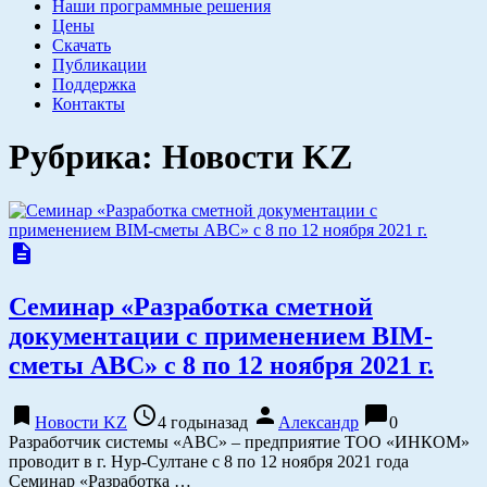
Наши программные решения
Цены
Скачать
Публикации
Поддержка
Контакты
Рубрика:
Новости KZ
description
Семинар «Разработка сметной
документации с применением BIM-
сметы АВС» с 8 по 12 ноября 2021 г.
bookmark
access_time
person
chat_bubble
Новости KZ
4 годыназад
Александр
0
Разработчик системы «АВС» – предприятие ТОО «ИНКОМ»
проводит в г. Нур-Султане с 8 по 12 ноября 2021 года
Семинар «Разработка …