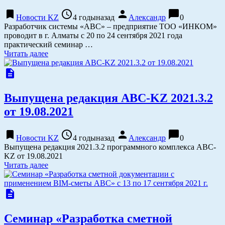
bookmark
access_time
person
chat_bubble
Новости KZ
4 годыназад
Александр
0
Разработчик системы «АВС» – предприятие ТОО «ИНКОМ»
проводит в г. Алматы с 20 по 24 сентября 2021 года
практический семинар …
Читать далее
description
Выпущена редакция АВС-KZ 2021.3.2
от 19.08.2021
bookmark
access_time
person
chat_bubble
Новости KZ
4 годыназад
Александр
0
Выпущена редакция 2021.3.2 программного комплекса АВС-
KZ от 19.08.2021
Читать далее
description
Семинар «Разработка сметной