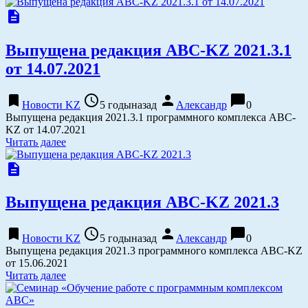
description
Выпущена редакция АВС-KZ 2021.3.1
от 14.07.2021
bookmark
access_time
person
chat_bubble
Новости KZ
5 годыназад
Александр
0
Выпущена редакция 2021.3.1 программного комплекса АВС-
KZ от 14.07.2021
Читать далее
description
Выпущена редакция АВС-KZ 2021.3
bookmark
access_time
person
chat_bubble
Новости KZ
5 годыназад
Александр
0
Выпущена редакция 2021.3 программного комплекса АВС-KZ
от 15.06.2021
Читать далее