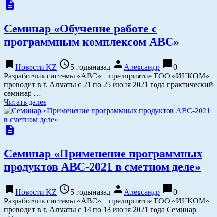
description
Семинар «Обучение работе с
программным комплексом АВС»
bookmark
access_time
person
chat_bubble
Новости KZ
5 годыназад
Александр
0
Разработчик системы «АВС» – предприятие ТОО «ИНКОМ»
проводит в г. Алматы с 21 по 25 июня 2021 года практический
семинар …
Читать далее
description
Семинар «Применение программных
продуктов АВС-2021 в сметном деле»
bookmark
access_time
person
chat_bubble
Новости KZ
5 годыназад
Александр
0
Разработчик системы «АВС» – предприятие ТОО «ИНКОМ»
проводит в г. Алматы с 14 по 18 июня 2021 года Семинар