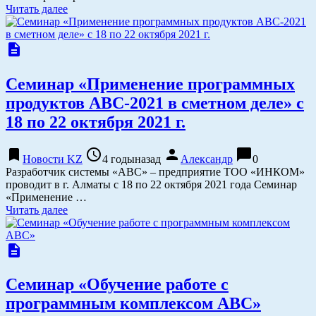
Читать далее
description
Семинар «Применение программных
продуктов АВС-2021 в сметном деле» с
18 по 22 октября 2021 г.
bookmark
access_time
person
chat_bubble
Новости KZ
4 годыназад
Александр
0
Разработчик системы «АВС» – предприятие ТОО «ИНКОМ»
проводит в г. Алматы с 18 по 22 октября 2021 года Семинар
«Применение …
Читать далее
description
Семинар «Обучение работе с
программным комплексом АВС»