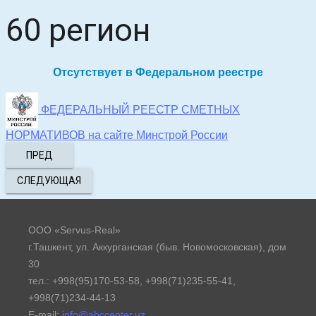
60 регион
Отсутствует в Федеральном реестре
ФЕДЕРАЛЬНЫЙ РЕЕСТР СМЕТНЫХ
НОРМАТИВОВ на сайте Минстрой России
ПРЕД
СЛЕДУЮЩАЯ
ООО «Servus-Real»
г.Ташкент, ул. Аккурганская (быв. Новомосковская), дом
30
тел.: +998(95)170-53-58, +998(71)235-55-41,
+998(71)234-44-13
E-mail:
info@abccenter.uz