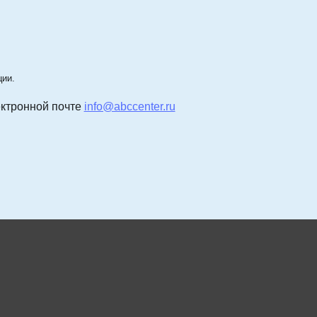
ции.
лектронной почте
info@abccenter.ru