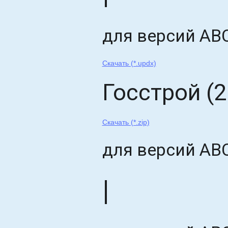
для версий АВС
Скачать (*.updx)
Госстрой (2
Скачать (*.zip)
для версий АВС
|