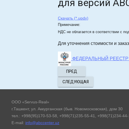
для версий АВС
Скачать (*.updx)
Примечание:
НДС не облагается в соответствии с по
Для уточнения стоимости и зака
ФЕДЕРАЛЬНЫЙ РЕЕСТР С
ПРЕД
СЛЕДУЮЩАЯ
ООО «Servus-Real»
г.Ташкент, ул. Аккурганская (быв. Новомосковская), дом 30
тел.: +998(95)170-53-58, +998(71)235-55-41, +998(71)234-44
E-mail:
info@abccenter.uz