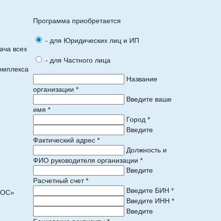
Программа приобретается
- для Юридических лиц и ИП
ача всех
- для Частного лица
омплекса
Название
организации *
Введите ваше
имя *
Город *
Введите
Фактический адрес *
Должность и
ФИО руководителя организации *
Введите
Расчетный счет *
Введите БИН *
ПОС»
Введите ИНН *
Введите