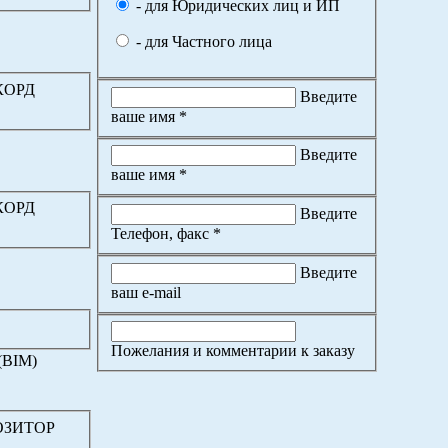
- для Юридических лиц и ИП
- для Частного лица
ККОРД
Введите
ваше имя *
Введите
ваше имя *
ККОРД
Введите
Телефон, факс *
Введите
ваш e-mail
Пожелания и комментарии к заказу
(BIM)
ПОЗИТОР