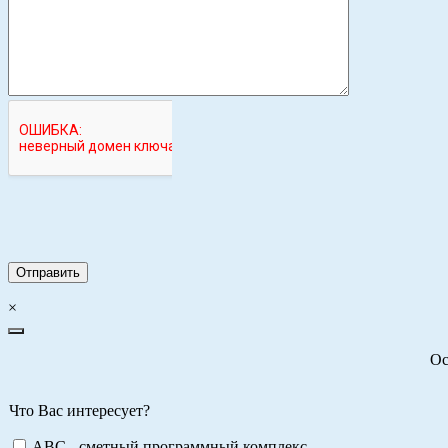
×
Ос
Что Вас интересует?
ABC - сметный программный комплекс