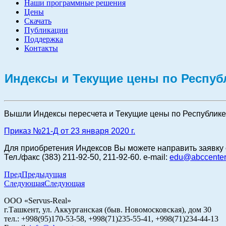
Наши программные решения
Цены
Скачать
Публикации
Поддержка
Контакты
Индексы и Текущие цены по Республ
Вышли Индексы пересчета и Текущие цены по Республике А
Приказ №21-Д от 23 января 2020 г.
Для приобретения Индексов Вы можете направить заявку 
Тел./факс (383) 211-92-50, 211-92-60. e-mail:
edu@abccenter
Пред
Предыдущая
Следующая
Следующая
ООО «Servus-Real»
г.Ташкент, ул. Аккурганская (быв. Новомосковская), дом 30
тел.: +998(95)170-53-58, +998(71)235-55-41, +998(71)234-44-13