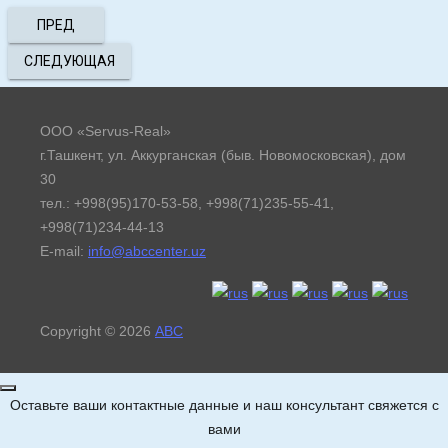
ПРЕД
СЛЕДУЮЩАЯ
ООО «Servus-Real»
г.Ташкент, ул. Аккурганская (быв. Новомосковская), дом
30
тел.: +998(95)170-53-58, +998(71)235-55-41,
+998(71)234-44-13
E-mail:
info@abccenter.uz
Copyright © 2026
АВС
Оставьте ваши контактные данные и наш консультант свяжется с
вами