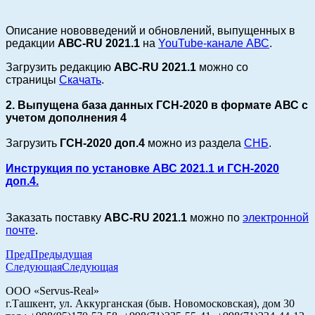
Описание нововведений и обновлений, выпущенных в
редакции
АВС-RU 2021.1
на
YouTube-канале АВС
.
Загрузить редакцию
АВС-RU
2021.1
можно со
страницы
Скачать
.
2. Выпущена база данных ГСН-2020 в формате АВС с
учетом дополнения 4
Загрузить
ГСН-2020 доп.4
можно из раздела
СНБ
.
Инструкция по установке АВС 2021.1 и ГСН-2020
доп.4.
Заказать поставку
ABC-RU 2021.1
можно по
электронной
почте
.
Пред
Предыдущая
Следующая
Следующая
ООО «Servus-Real»
г.Ташкент, ул. Аккурганская (быв. Новомосковская), дом 30