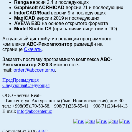
Renga
версии 2.4 и последующих
Graphisoft ACRHICAD
версии 21 и последующих
IndorCAD/Road
версии 9 и последующих
MagiCAD
версии 2019 и последующих
AVEVA E3D
на основе открытого формата
Model Studio CS
(при наличии лицензии в ПО)
Актуальный дистрибутив редакции программного
комплекса
АВС-Рекомпозитор
размещён на
странице
Скачать
.
Заказать поставку программного комплекса
АВС-
Рекомпозитор 2020.3
можно по
e-
mail:
order@abccenter.ru
.
Пред
Предыдущая
Следующая
Следующая
ООО «Servus-Real»
г.Ташкент, ул. Аккурганская (быв. Новомосковская), дом 30
тел.: +998(95)170-53-58, +998(71)235-55-41, +998(71)234-44-13
E-mail:
info@abccenter.uz
Copyright © 2026
АВС