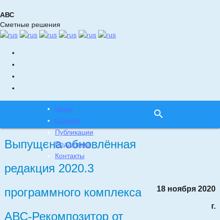
АВС
Сметные решения
Главная
Новости
Наши программные решения
Цены
search
Скачать
Публикации
Выпущена обновлённая
Поддержка
Контакты
редакция 2020.3
18 ноября 2020
программного комплекса
г.
АВС-Рекомпозитор от