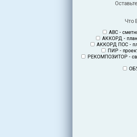
Оставьт
Что 
ABC - смет
АККОРД - план
АККОРД ПОС - пл
ПИР - проек
РЕКОМПОЗИТОР - свя
ОБ